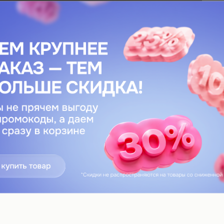
х кругов / сухости / припухлости