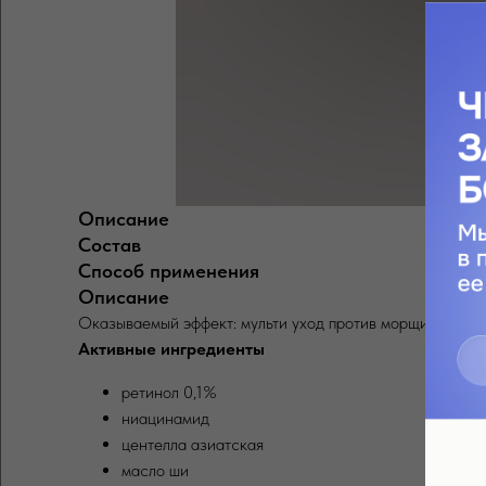
Описание
Состав
Способ применения
Описание
Оказываемый эффект: мульти уход против морщин / тёмны
Активные ингредиенты
ретинол 0,1%
ниацинамид
центелла азиатская
масло ши