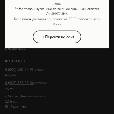
ценой
КАТАЛОГ ПРОДУКЦИИ
ГДЕ КУПИТЬ
** На товары, купленные по текущей акции начисляются
СКИНКОИНЫ
Массажеры
Ozon
Бесплатная доставка при заказе от 3000 рублей по всей
Росси
Косметические аппараты
Wildberries
Скраберы
Золотое Яблоко
Перейти на сайт
Косметические средства
Яндекс Маркет
Мезороллеры
КОНТАКТЫ
8 (800) 550-54-96
отдел
продаж
8 (903) 663-28-06
оптовый
отдел
г. Москва, Киевское шоссе,
22-й км
БЦ Румянцево