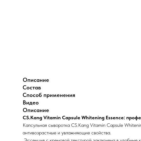
Описание
Состав
Способ применения
Видео
Описание
CS.Kang Vitamin Capsule Whitening Essence: про
Капсульная сыворотка CS.Kang Vitamin Capsule Whiteni
антивозрастные и увлажняющие свойства.
Эссенция с кремовой текстурой заключена в удобные к