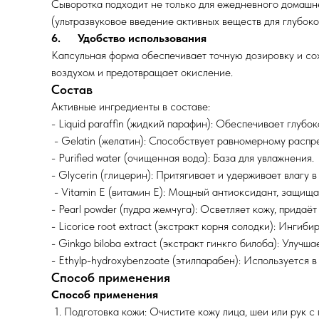
Сыворотка подходит не только для ежедневного домашне
(ультразвуковое введение активных веществ для глубок
6. Удобство использования
Капсульная форма обеспечивает точную дозировку и сох
воздухом и предотвращает окисление.
Состав
Активные ингредиенты в составе:
- Liquid paraffin (жидкий парафин): Обеспечивает глуб
- Gelatin (желатин): Способствует равномерному распр
- Purified water (очищенная вода): База для увлажнения.
- Glycerin (глицерин): Притягивает и удерживает влагу в
- Vitamin E (витамин Е): Мощный антиоксидант, защищ
- Pearl powder (пудра жемчуга): Осветляет кожу, придаёт
- Licorice root extract (экстракт корня солодки): Инги
- Ginkgo biloba extract (экстракт гинкго билоба): Улуч
- Ethylp-hydroxybenzoate (этилпарабен): Используется 
Способ применения
Способ применения
1. Подготовка кожи: Очистите кожу лица, шеи или рук 