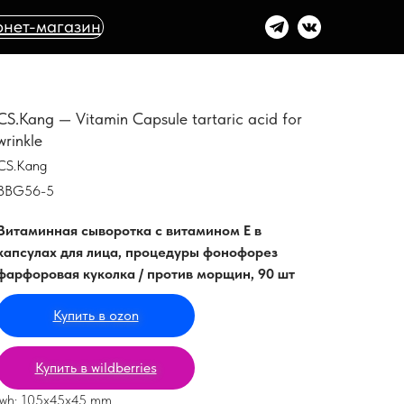
нет-магазин
CS.Kang — Vitamin Capsule tartaric acid for
wrinkle
CS.Kang
BBG56-5
Витаминная сыворотка с витамином Е в
капсулах для лица, процедуры фонофорез
фарфоровая куколка / против морщин, 90 шт
Купить в ozon
Купить в wildberries
lwh: 105x45x45 mm