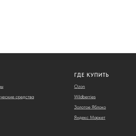
ГДЕ КУПИТЬ
ры
Ozon
ческие средства
Wildberries
Золотое Яблоко
Яндекс Маркет