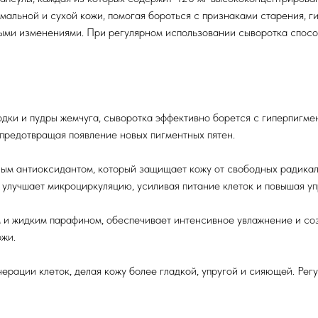
мальной и сухой кожи, помогая бороться с признаками старения, г
ыми изменениями. При регулярном использовании сыворотка спосо
дки и пудры жемчуга, сыворотка эффективно борется с гиперпигмен
предотвращая появление новых пигментных пятен.
ным антиоксидантом, который защищает кожу от свободных радикал
улучшает микроциркуляцию, усиливая питание клеток и повышая уп
м и жидким парафином, обеспечивает интенсивное увлажнение и с
ожи.
ерации клеток, делая кожу более гладкой, упругой и сияющей. Рег