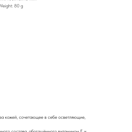
Weight: 80 g
 за кожей, сочетающее в себе осветляющие,
нного состава, обогащённого витамином Е и