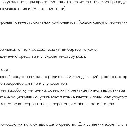
го ухода, но и для профессиональных косметологических процедур
ого увлажнения и омоложения кожи).
раняет свежесть активных компонентов. Каждая капсула герметичн
окое увлажнение и создаёт защитный барьер на коже.
еделению средства и улучшает текстуру кожи.
Корзина от 5 000 до 9 999 рублей = скидка 10%
Корзина от 10 000 до 14 999 рублей = скидка 20%
 коже.
Корзина от 15 000 до 19 999 рублей = скидка 25%
ающий кожу от свободных радикалов и замедляющий процессы стар
Корзина от 20 000 рублей = скидка 30%
 ей здоровое сияние и улучшает тон.
* Скидки не распространяются на товары со сниженной
бирует выработку меланина, осветляя пигментные пятна и выравнивая 
ценой
шает микроциркуляцию, усиливает питание клеток и повышает упругос
** На товары, купленные по текущей акции начисляются
в качестве консерванта для сохранения стабильности состава.
СКИНКОИНЫ
Бесплатная доставка при заказе от 3000 рублей по всей
Росси
с помощью мягкого очищающего средства. Для усиления эффекта сле