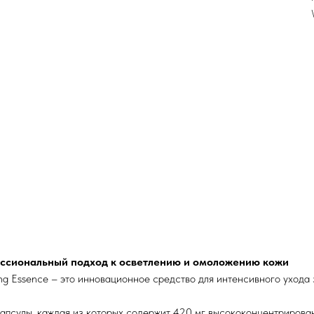
фессиональный подход к осветлению и омоложению кожи
ng Essence – это инновационное средство для интенсивного ухода
апсулы, каждая из которых содержит 420 мг высококонцентрирова