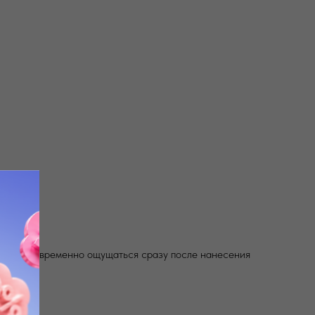
сть может временно ощущаться сразу после нанесения