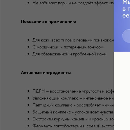
Не забивает поры и не создаёт эффект «парника»
Показания к применению
Для кожи всех типов с первыми признаками старе
С морщинами и потерянным тонусом
Для обезвоженной и проблемной кожи
Активные ингредиенты
ПДРН – восстановление упругости и эффект сиян
Увлажняющий комплекс – интенсивное низкомоле
Пептидный комплекс - расслабляет мимические мо
Защитный комплекс - успокаивает чувствительную
Экстракты куркумы, камелии и красных водоросле
Ферменты лактобактерий и соевый экстракт – вос