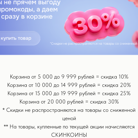
. 0% жирности и раздражения.
ния
Корзина от 5 000 до 9 999 рублей = скидка 10%
Корзина от 10 000 до 14 999 рублей = скидка 20%
Корзина от 15 000 до 19 999 рублей = скидка 25%
ия.
Корзина от 20 000 рублей = скидка 30%
кулярное увлажнение.
* Скидки не распространяются на товары со сниженной
рщины (ботоксподобный эффект) и подтягивает овал.
ценой
 и аллергичную кожу.
й - мощные антиоксиданты, снимают покраснения и успокаивают.
** На товары, купленные по текущей акции начисляются
станавливают микробиом, обновляют и убирают тусклость.
СКИНКОИНЫ