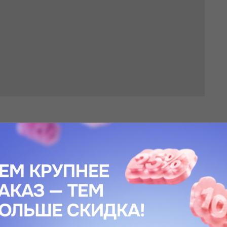
 не оставляет липкости. В зависимости от типа кожи лёгкая липко
 в нём, но она быстро проходит по мере впитывания.
вают морщины.
осстанавливает липидный, баланс и эластичность кожи.