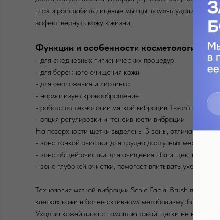
глаз и расслабить лицевые мышцы, помочь удалить омерт
эффект, вернуть кожу к жизни.
Функции и особенности косметологическо
- для ежедневных гигиенических процедур
- для бережного очищения кожи
- для омоложения и лифтинга
- нормализует кровообращение
- работа по технологии мягкой вибрации T-sonic
- опция регулировки интенсивности вибрации
На поверхности щетки выделены 3 зоны, отличающиеся 
- зона тонкой очистки, для трудно доступных мест
- зона общей очистки, для очищения лба и щек, крупных
- зона глубокой очистки, помогает впитывать уходовые 
Технология мягкой вибрации Sonic Facial Brush позвол
клетках кожи и более активному метаболизму, благодар
Уход за кожей лица с помощью такой щетки не наносит 