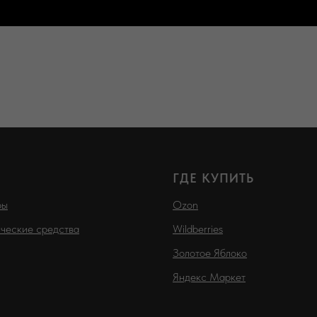
ГДЕ КУПИТЬ
ры
Ozon
ческие средства
Wildberries
Золотое Яблоко
Яндекс Маркет