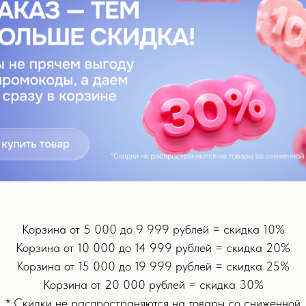
вевшие клетки кожи, способствовать регенерации клеток лица, сок
го аппарата:
количеством и размером щетинок:
 зон
Корзина от 5 000 до 9 999 рублей = скидка 10%
средства
Корзина от 10 000 до 14 999 рублей = скидка 20%
яет бережно массировать кожу, что при систематическом использов
Корзина от 15 000 до 19 999 рублей = скидка 25%
я чему кожа становится более свежей и увлажненной.
Корзина от 20 000 рублей = скидка 30%
коже вреда, не оставляет следов и микротравм, а совмещая очис
* Скидки не распространяются на товары со сниженной