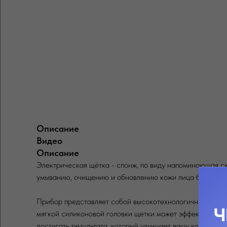
Описание
Видео
Описание
Электрическая щётка - спонж, по виду напоминающая с
умыванию, очищению и обновлению кожи лица более эфф
Прибор представляет собой высокотехнологичный косме
мягкой силиконовой головки щетки может эффективно отд
достигать результата, который улучшает вашу кожу. У 