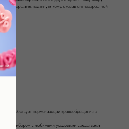
ратить морщины, подтянуть кожу, оказав антивозрастной
ании способствует нормализации кровообращения в
тку кожи прибором с любимыми уходовыми средствами