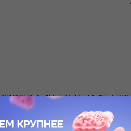
кребок гуаша, предназначена для ухода за кожей лица. Она призв
ективным, а также поможет в борьбе с несовершенствами кожи.
тический инструмент, предназначенный для чистки лица. Технолог
елять и удалять жир и остатки косметики, глубоко очищать кожу и 
прибора уникальный успокаивающий режим массажа, который может п