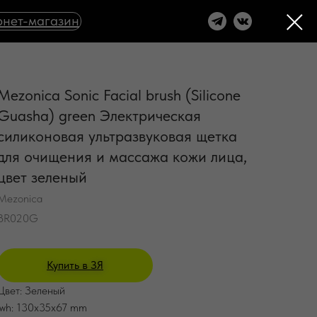
нет-магазин
Mezonica Sonic Facial brush (Silicone
Guasha) green Электрическая
силиконовая ультразвуковая щетка
для очищения и массажа кожи лица,
цвет зеленый
Mezonica
BR020G
Купить в ЗЯ
Цвет: Зеленый
lwh: 130x35x67 mm