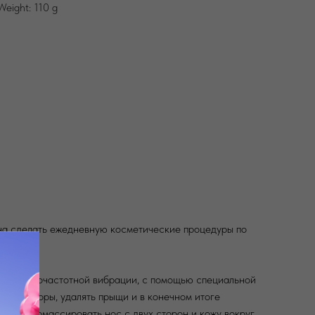
Weight: 110 g
ана сделать ежедневную косметические процедуры по
ия высокочастотной вибрации, с помощью специальной
сужать поры, удалять прыщи и в конечном итоге
омочь помассировать нос с двух сторон и кожу вокруг