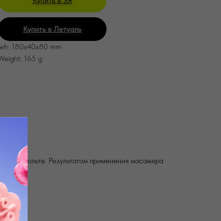
Купить в ЗЯ
Купить в Летуаль
lwh: 180x40x80 mm
Weight: 165 g
асти декольте. Результатом применения масажера
а.