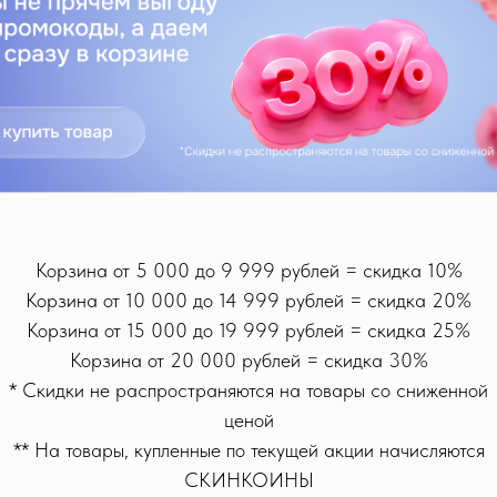
анения
шних условиях.
и эффективный способ поддержания здоровья кожи. В последние го
более доступной и комфортной. В этой статье мы рассмотрим преи
Корзина от 5 000 до 9 999 рублей = скидка 10%
Корзина от 10 000 до 14 999 рублей = скидка 20%
Корзина от 15 000 до 19 999 рублей = скидка 25%
Корзина от 20 000 рублей = скидка 30%
ивизации кровообращения, что, в свою очередь, помогает улучшит
* Скидки не распространяются на товары со сниженной
ценой
сть и токсины из тканей, что уменьшает отечность и делает конт
** На товары, купленные по текущей акции начисляются
СКИНКОИНЫ
напряжение с мышц лица и тела, что может снизить проявления стр