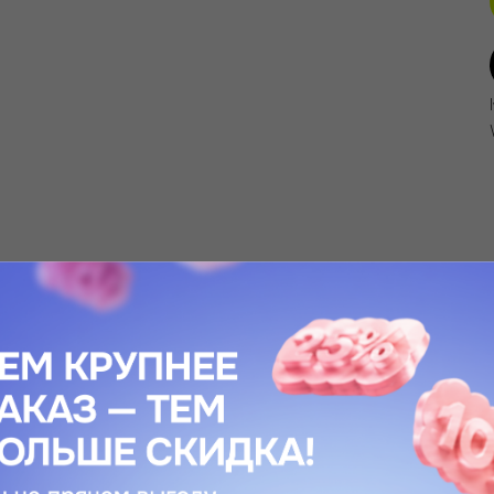
ования в домашних условиях. Для проработки контуров лица и обл
тичности и цвета кожи, разглаживание морщин, снятие отеков с лиц