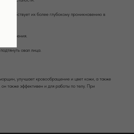
о способствует их более глубокому проникновению в
ков старения.
иях.
подтянуть овал лица.
морщин, улучшает кровообращение и цвет кожи, а также
он также эффективен и для работы по телу. При