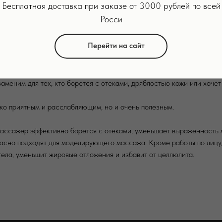
Бесплатная доставка при заказе от 3000 рублей по всей
Росси
сажеров можно одновременно наносить косметические средства, чт
Перейти на сайт
цедуры могут помочь замедлить появление морщин и других призна
t поможет позаботиться о красоте кожи лица и тела в домашних услов
меним для тех, кто борется с отеками, дряблостью кожи или хочет 
ко приятным и расслабляющим, но и очень полезным.
массажер эффективно борется с отеками, уменьшает выраженность 
сно подходят для моделирующего массажа. Кроме работы по лицу, 
ела, уменьшит жировые отложения и избавит от целлюлита.