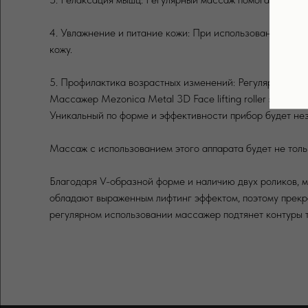
4. Увлажнение и питание кожи: При использовании мас
кожу.
5. Профилактика возрастных изменений: Регулярные про
Массажер Mezonica Metal 3D Face lifting roller straigh
Уникальный по форме и эффективности прибор будет неза
Массаж с использованием этого аппарата будет не толь
Благодаря V-образной форме и наличию двух роликов, 
обладают выраженным лифтинг эффектом, поэтому прекра
регулярном использовании массажер подтянет контуры т