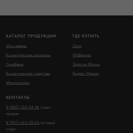
КАТАЛОГ ПРОДУКЦИИ
ГДЕ КУПИТЬ
Массажеры
Ozon
Косметические аппараты
Wildberries
Скраберы
Золотое Яблоко
Косметические средства
Яндекс Маркет
Мезороллеры
КОНТАКТЫ
8 (800) 550-54-96
отдел
продаж
8 (903) 663-28-06
оптовый
отдел