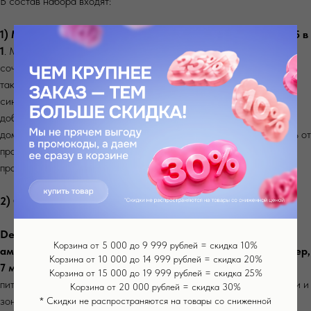
В состав набора входят:
1) Mezonica Bio Roller G5 Аппарат для лица, тела и волос 5 в
1
. Многофункциональный косметический аппарат BioRoller 5G
сочетает в себе технологию микронидлинга с микротоками, а
также - вибромассажа со световой фототерапией (красный и
синий свет). Комбинирование различных техник позволяет
добиться наилучших результатов по уходу за кожей даже в
домашних условиях, а также позволяет снизить чувствительность от
процедур по сравнению с обычным сценарием проведения
процедуры мезотерапии
2) Одна из двух видов ампул:
Desembre Age Activator Ampoule Антивозрастная
Корзина от 5 000 до 9 999 рублей = скидка 10%
ампульная сыворотка для лица под дермапен и мезороллер,
Корзина от 10 000 до 14 999 рублей = скидка 20%
7 мл x 1 шт
. Гипоаллергенная, высококонцентрированная
Корзина от 15 000 до 19 999 рублей = скидка 25%
питающая и омолаживающая серум - мезококтейль для лица, шеи и
Корзина от 20 000 рублей = скидка 30%
зоны декольте. Улучшает тонус кожи и разглаживает морщины,
* Скидки не распространяются на товары со сниженной