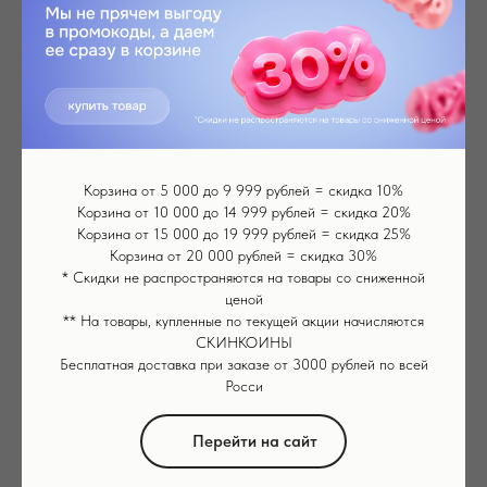
Корзина от 5 000 до 9 999 рублей = скидка 10%
Корзина от 10 000 до 14 999 рублей = скидка 20%
Картридж насадка к аппарату Bio
Корзина от 15 000 до 19 999 рублей = скидка 25%
roller G5
Корзина от 20 000 рублей = скидка 30%
* Скидки не распространяются на товары со сниженной
Съемный барабан для мезороллера, длина игл 1.5
ценой
мм, 2 шт.
** На товары, купленные по текущей акции начисляются
СКИНКОИНЫ
Бесплатная доставка при заказе от 3000 рублей по всей
Подробнее о товаре
Росси
Перейти на сайт