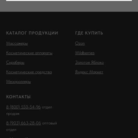
КАТАЛОГ ПРОДУКЦИИ
ГДЕ КУПИТЬ
Массажеры
Ozon
Косметические аппараты
Wildberries
Скраберы
Золотое Яблоко
Косметические средства
Яндекс Маркет
Мезороллеры
КОНТАКТЫ
8 (800) 550-54-96
отдел
продаж
8 (903) 663-28-06
оптовый
отдел