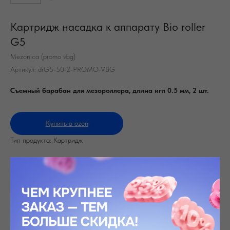
Картридж насадка к аппарату Bio roller
G5
Mezonica (promo vbg)
Артикул:
drG5-50-2-PROMO-VBG
Съемный барабан для мезороллера, длина игл 0.5 мм, 2 шт.
Купить в ozon
Тип продукта: Картридж