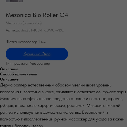
Mezonica Bio Roller G4
Mezonica (promo vbg)
Артикул:
dra231-100-PROMO-VBG
Щетка мезороллер 1 мм
Купить на Оzon
Тип продукта: Мезороллер
Описание
Способ применения
Описание
Дерма роллер естественным образом увеличивает уровень
коллагена и эластина в коже, оживляет и освежает ее, сужает поры.
Максимально эффективное средство от акне и постакне, шрамов,
рубцов, в том числе хирургических, растяжек. Микроигольчатый
роллер используется в домашних условиях. Безопасный и
полностью гипоаллергенный ручной массажер для ухода за кожей
головы, бородой, телом.