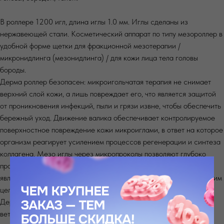
В роллере 1200 игл, длина иглы 1.0 мм. Иглы сделаны из
нержавеющей стали. Косметический аппарат по типу мезороллер в
удобной форме щетки для фракционной мезотерапии /
микронидлинга (мезонидлинга) / для кожи лица тела головы
бороды.
Дерма роллер безопасен: микроигольчатая терапия не снимает
верхний слой кожи, а лишь повреждает его, что является защитой
от проникновения инфекций, пыли и грязи извне, чтобы обеспечить
бережный уход. Движение валика обеспечивает контролируемое
поверхностное повреждение кожи микроиглами, в ответ на которое
организм реагирует усилением процессов регенерации и синтеза
коллагена. Мезо иглы через микропроколы позволяют глубоко
проникнуть крему или сыворотке. Процесс восстановления кожи
является полностью естественным и натуральным, не нарушающим
целостность наружного слоя эпидермиса.
Дермароллер эффективен против старения кожи, шрамов от
ветрянки, целлюлита, тату, расширенных пор, потери упругости,