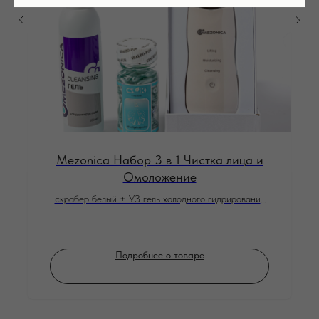
Mezonica Набор 3 в 1 Чистка лица и
Омоложение
скрабер белый + УЗ гель холодного гидрирования
200 г + Серум капсулы витамин Е Алоэ, 90 шт
Подробнее о товаре