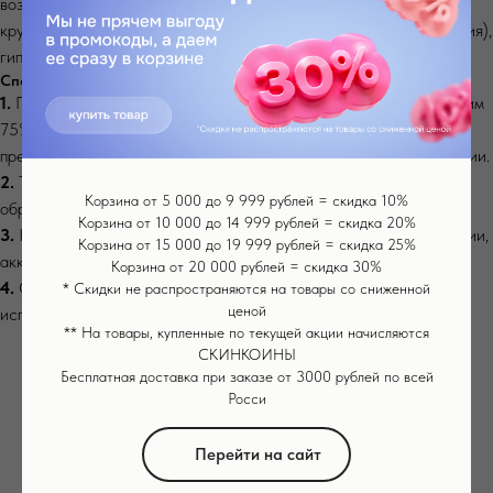
возрастной пигментации и пигментных пятен от солнца, темных
кругов и мешков под глазами, отеков, выпадения волос (аллопеция),
гиперпигментации.
Способ применения
1.
Продезинфицируйте иглы мезороллера средством, содержащим
75% спирта. Для этого можно использовать крышку, которая
превращается в резервуар для дезинфекции при переворачивании.
2.
Тщательно очистите участок кожи, который будете
Корзина от 5 000 до 9 999 рублей = скидка 10%
обрабатывать.
Корзина от 10 000 до 14 999 рублей = скидка 20%
3.
Нанесите сыворотку на кожу и начните процедуру мезотерапии,
Корзина от 15 000 до 19 999 рублей = скидка 25%
аккуратно проходясь по нужному участку мезороллером.
Корзина от 20 000 рублей = скидка 30%
4.
Очистите и продезинфицируйте мезороллер после
* Скидки не распространяются на товары со сниженной
ценой
использования.
** На товары, купленные по текущей акции начисляются
СКИНКОИНЫ
Бесплатная доставка при заказе от 3000 рублей по всей
Росси
ХИТ
Перейти на сайт