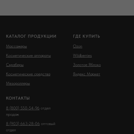
КАТАЛОГ ПРОДУКЦИИ
ГДЕ КУПИТЬ
Массажеры
Ozon
Косметические аппараты
Wildberries
Скраберы
Золотое Яблоко
Косметические средства
Яндекс Маркет
Мезороллеры
КОНТАКТЫ
8 (800) 550-54-96
отдел
продаж
8 (903) 663-28-06
оптовый
отдел