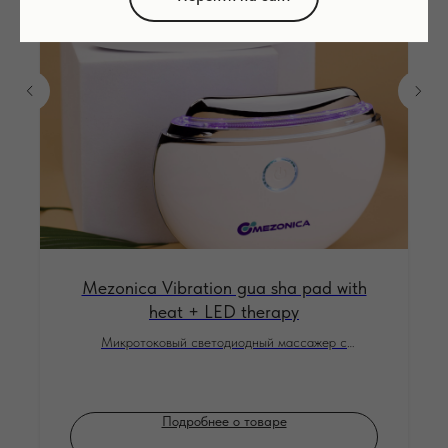
Mezonica Vibration gua sha pad with
heat + LED therapy
Микротоковый светодиодный массажер с
подогревом и фототерапией для анти эйдж ухода за
кожей лица
Подробнее о товаре