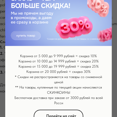
polysorbate 60, 1,2-hexanediol, hydroxyacetophenone, palmitoyl
pentapeptide-4, acetyl hexapeptide-8, palmitoyl tripeptide-1,
carnosine, 1,2-hexanediol, ethylhexyiglycerin, polysorbate 20, lactic
acid, sodium hyaluronate, niacinamide, hydrolyzed collagen, potassium
chloridedisodium edta, hydrolyzed hyaluronic acid, lactobacillus
ferment filtrate, tocopherol
Способ применения
1.
Очистить кожу.
2.
Убрать пленку, маску наложить на лицо. Для более глубокого
Корзина от 5 000 до 9 999 рублей = скидка 10%
эффекта используйте в качестве ночной маски или оставьте не
Корзина от 10 000 до 14 999 рублей = скидка 20%
менее чем на 3 часа.
Корзина от 15 000 до 19 999 рублей = скидка 25%
Корзина от 20 000 рублей = скидка 30%
3.
Снимите маску, когда она станет прозрачной.
* Скидки не распространяются на товары со сниженной
ценой
Для более глубокого эффекта используйте в качестве ночной
** На товары, купленные по текущей акции начисляются
маски или оставьте не менее чем на 3 часа.
СКИНКОИНЫ
Бесплатная доставка при заказе от 3000 рублей по всей
Росси
Перейти на сайт