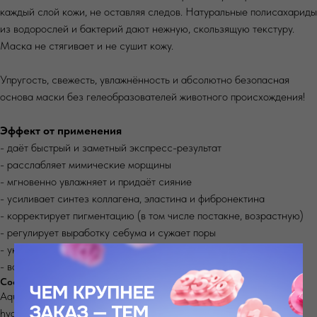
каждый слой кожи, не оставляя следов. Натуральные полисахариды
из водорослей и бактерий дают нежную, скользящую текстуру.
Маска не стягивает и не сушит кожу.
Упругость, свежесть, увлажнённость и абсолютно безопасная
основа маски без гелеобразователей животного происхождения!
Эффект от применения
- даёт быстрый и заметный экспресс-результат
- расслабляет мимические морщины
- мгновенно увлажняет и придаёт сияние
- усиливает синтез коллагена, эластина и фибронектина
- корректирует пигментацию (в том числе постакне, возрастную)
- регулирует выработку себума и сужает поры
- укрепляет барьер кожи и защищает от свободных радикалов
- восстанавливает кожную микрофлору
Состав
Aqua, glycerin, chondrus crispus, gellan gum, xanthan gum,
hydroxyethylcellulose, disodium phosphate, sodium phosphate,