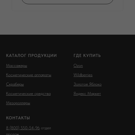
КАТАЛОГ ПРОДУКЦИИ
ГДЕ КУПИТЬ
Массажеры
Ozon
Косметические аппараты
Wildberries
Скраберы
Золотое Яблоко
Косметические средства
Яндекс Маркет
Мезороллеры
КОНТАКТЫ
8 (800) 550-54-96
отдел
продаж