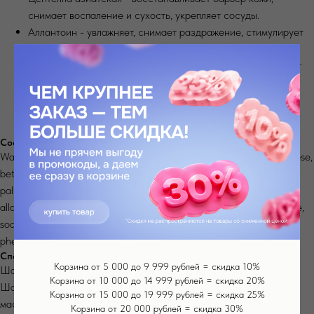
снимает воспаление и сухость, укрепляет сосуды.
Аллантоин - увлажняет, снимает раздражение, стимулирует
синтез коллагена, мягко отшелушивает.
Агава - повышает упругость и эластичность, освежает цвет
лица.
Увлажняющий комплекс - притягивает и удерживает влагу,
делает кожу гладкой.
Состав
Water, centella asiatica extract, agave tequilana leaf extract, maltose,
betaine, glycerin, propylene glycol, butylene glycol, ethylhexyl
palmitate, cetearyl alcohol, glyceryl stearate, hydroxyethylcellulose,
allantoin, sorbitan oleate, carbomer, fragrance, potassium hydroxide,
sodium chloride, hydroxyacetophenone, CI 19140, CI 15985,
phenoxyethanol
Способ применения
Корзина от 5 000 до 9 999 рублей = скидка 10%
Шаг 1: очистите лицо и протонизируйте кожу.
Корзина от 10 000 до 14 999 рублей = скидка 20%
Шаг 2: нанесите лёгкими поглаживающими движениями крем по
Корзина от 15 000 до 19 999 рублей = скидка 25%
массажным линиям.
Корзина от 20 000 рублей = скидка 30%