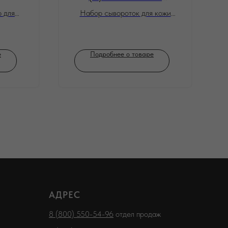
Vitamin C + Retinol
 для
Набор сывороток для кожи
2.5%)
 лица и
лица: Гиалуроновая кислота +
Витамин С + Ретинол 2.5%,
набор 3 х 30 мл
е
Подробнее о товаре
АДРЕС
8 (800) 550-54-96
отдел продаж