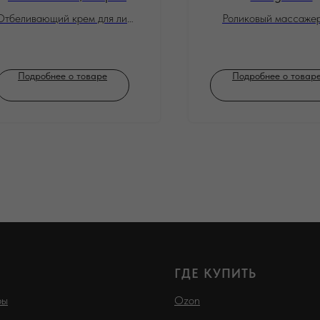
Отбеливающий крем для лица
Роликовый массажер
и тела
лифтинг-массажа кожи
тела
Подробнее о товаре
Подробнее о товар
ГДЕ КУПИТЬ
ры
Ozon