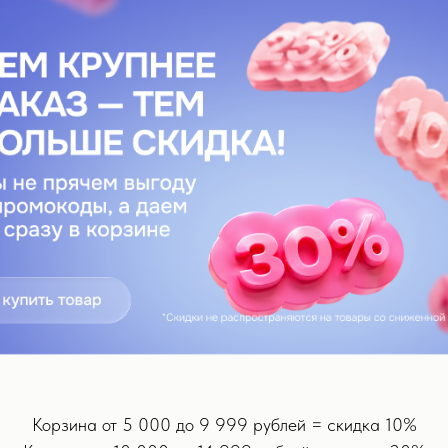
беспечивает равномерное, мягкое нагревание, которое расслабляе
с длиной волны 650 нм проникает в дерму, питая кожу головы, улуч
с вашими потребностями: хотите ли вы лёгкого расслабления или б
ованность, снимает болезненность и стимулирует приток крови. Р
зопасно наслаждаться массажем в любое время и в любом месте, в
Корзина от 5 000 до 9 999 рублей = скидка 10%