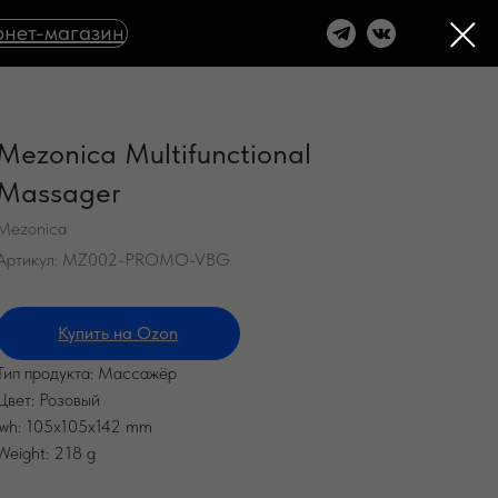
нет-магазин
Mezonica Multifunctional
Massager
Mezonica
Артикул:
MZ002-PROMO-VBG
Купить на Ozon
Тип продукта: Массажёр
Цвет: Розовый
lwh: 105x105x142 mm
Weight: 218 g