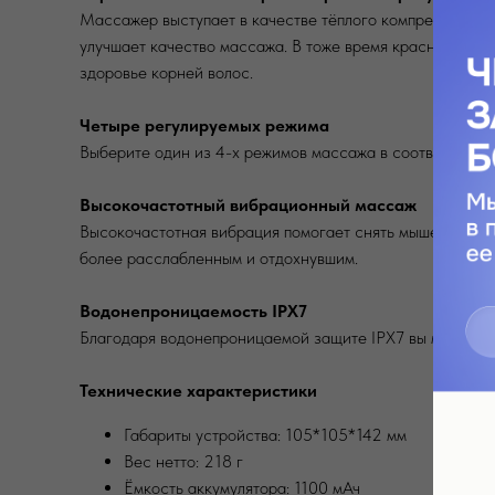
Массажер выступает в качестве тёплого компресса и о
улучшает качество массажа. В тоже время красный свет 
здоровье корней волос.
Четыре регулируемых режима
Выберите один из 4-х режимов массажа в соответствии 
Высокочастотный вибрационный массаж
Высокочастотная вибрация помогает снять мышечную ск
более расслабленным и отдохнувшим.
Водонепроницаемость IPX7
Благодаря водонепроницаемой защите IPX7 вы можете бе
Технические характеристики
Габариты устройства: 105*105*142 мм
Вес нетто: 218 г
Ёмкость аккумулятора: 1100 мАч