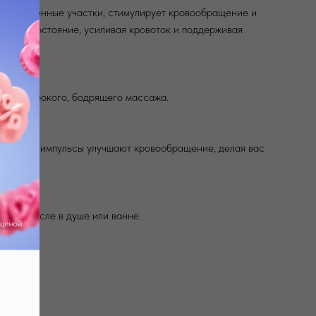
т напряженные участки, стимулирует кровообращение и
шая её состояние, усиливая кровоток и поддерживая
олее глубокого, бодрящего массажа.
итмичные импульсы улучшают кровообращение, делая вас
 том числе в душе или ванне.