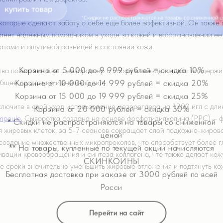
торые сделают заботу о себе еще более эффективной. Он также по
анет надежным помощником в уходе за кожей и восстановлении ее 
Корзина от 5 000 до 9 999 рублей = скидка 10%
атами и ощутимой разницей в состоянии кожи.
Корзина от 10 000 до 14 999 рублей = скидка 20%
ва позволяют взять мезороллер с собой в поездки, чтобы поддержи
Корзина от 15 000 до 19 999 рублей = скидка 25%
общее состояние и внешний вид.
Корзина от 20 000 рублей = скидка 30%
* Скидки не распространяются на товары со сниженной
лючите в свой уход использование мезороллера на 1200 игл с дли
ценой
mpoule
. Сыворотка создана на основе фосфатидилхолина (PPC) – ф
** На товары, купленные по текущей акции начисляются
 жировых клеток, за 5-7 сеансов сокращает слой подкожно-жирово
СКИНКОИНЫ
оздание множественных микропроколов, что способствует более г
Бесплатная доставка при заказе от 3000 рублей по всей
ивации кровообращения и синтеза коллагена, что также делает кожу
Росси
е сроки значительно уменьшить жировые отложения и подтянуть кож
Перейти на сайт