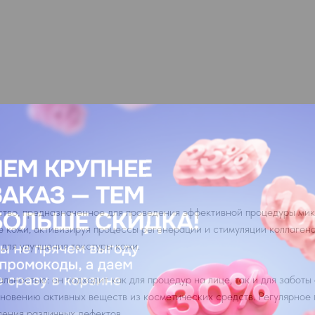
ство, предназначенное для проведения эффективной процедуры мик
е кожи, активизируя процессы регенерации и стимуляции коллагена
 для улучшения текстуры кожи.
ностью: он подходит как для процедур на лице, так и для заботы 
кновению активных веществ из косметических средств. Регулярное
вления различных дефектов.