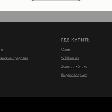
ГДЕ КУПИТЬ
ры
Ozon
ческие средства
Wildberries
Золотое Яблоко
Яндекс Маркет