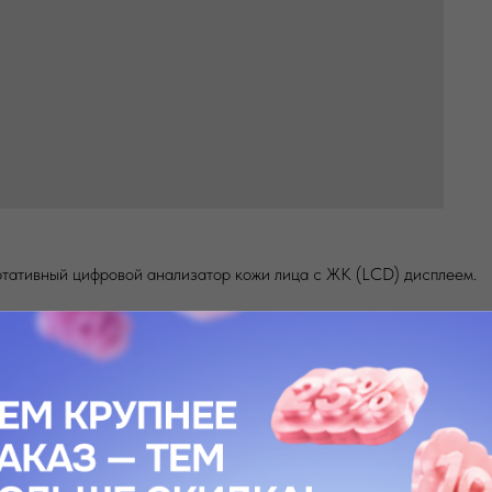
ортативный цифровой анализатор кожи лица с ЖК (LCD) дисплеем.
деляет состояние кожи с помощью современной технологии — анал
точный результат тестирования. Управление одной кнопкой обеспеч
щущаемый пользователем, и по величине сопротивления току опреде
 молодой и здоровой, если будете правильно использовать средств