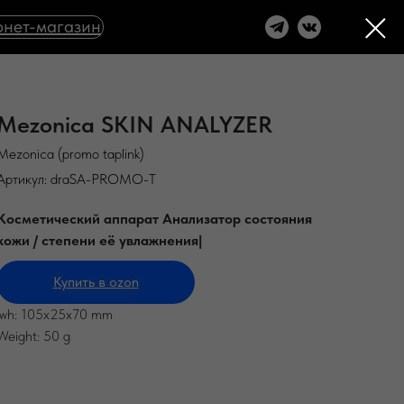
нет-магазин
Mezonica SKIN ANALYZER
Mezonica (promo taplink)
Артикул:
draSA-PROMO-T
Косметический аппарат Анализатор состояния
кожи / степени её увлажнения|
Купить в ozon
lwh: 105x25x70 mm
Weight: 50 g