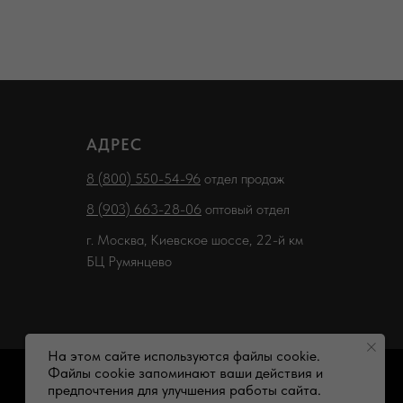
АДРЕС
8 (800) 550-54-96
отдел продаж
8 (903) 663-28-06
оптовый отдел
г. Москва, Киевское шоссе, 22-й км
БЦ Румянцево
На этом сайте используются файлы cookie.
Файлы cookie запоминают ваши действия и
предпочтения для улучшения работы сайта.