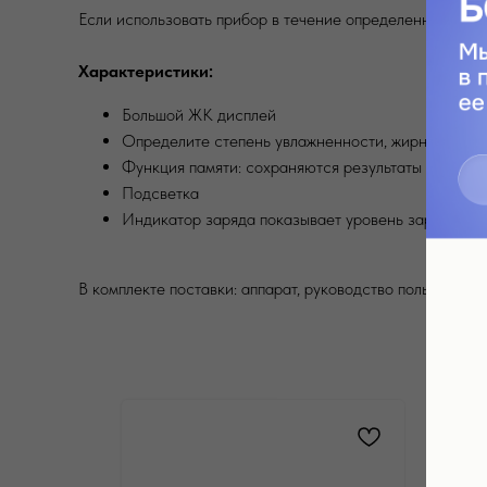
Если использовать прибор в течение определенного пер
Характеристики:
Большой ЖК дисплей
Определите степень увлажненности, жирности и м
Функция памяти: сохраняются результаты последн
Подсветка
Индикатор заряда показывает уровень заряда ба
В комплекте поставки: аппарат, руководство пользовател