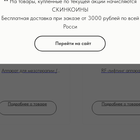
** На товары, купленные по текущей акции начисляются
СКИНКОИНЫ
Бесплатная доставка при заказе от 3000 рублей по всей
Росси
Перейти на сайт
Mezonica Bio
Mezonica 
needle H24
Beauty Devi
Аппарат для мезотерапии /
RF-лифтинг аппара
нанесения сыворотки для
массажер для лица и 
лица
доп EMS и LED функ
Подробнее о товаре
Подробнее о товар