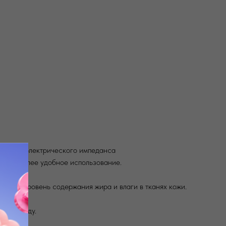
иза биоэлектрического импеданса
ивает более удобное использование.
ляется уровень содержания жира и влаги в тканях кожи.
а по уходу.