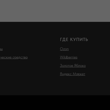
ГДЕ КУПИТЬ
ры
Ozon
ческие средства
Wildberries
Золотое Яблоко
Яндекс Маркет