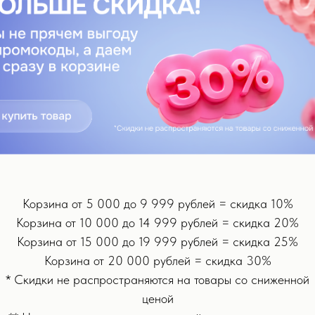
иода времени, вы сможете отслеживать изменения и наблюдать, как
ягкости вашей кожи
их пяти измерений
тареек
я, 3 батарейки L1154f.
Корзина от 5 000 до 9 999 рублей = скидка 10%
Корзина от 10 000 до 14 999 рублей = скидка 20%
Корзина от 15 000 до 19 999 рублей = скидка 25%
Корзина от 20 000 рублей = скидка 30%
* Скидки не распространяются на товары со сниженной
НОВИНКА
ценой