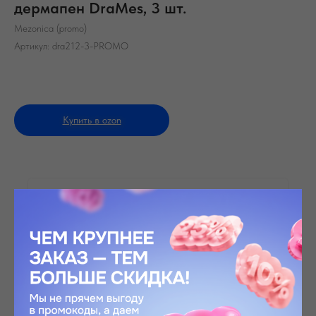
дермапен DraMes, 3 шт.
Mezonica (promo)
Артикул:
dra212-3-PROMO
Купить в ozon