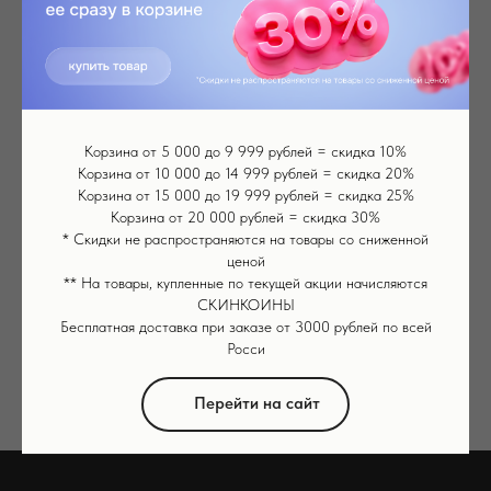
Mezonica Cleansing Гель для
Корзина от 5 000 до 9 999 рублей = скидка 10%
дезинкрустации,
Корзина от 10 000 до 14 999 рублей = скидка 20%
Корзина от 15 000 до 19 999 рублей = скидка 25%
ультразвуковой чистки лица
Корзина от 20 000 рублей = скидка 30%
и холодного гидрирования,
* Скидки не распространяются на товары со сниженной
ценой
200 мл
** На товары, купленные по текущей акции начисляются
Подробнее о товаре
СКИНКОИНЫ
Бесплатная доставка при заказе от 3000 рублей по всей
Росси
Перейти на сайт