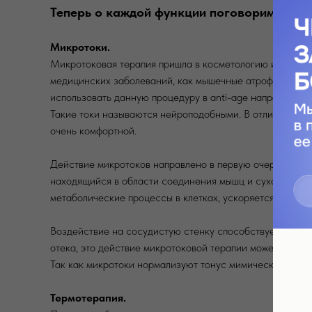
Теперь о каждой функции поговорим подр
Микротоки.
Микротоковая терапия пришла в косметологию из физио
медицинских заболеваний, как мышечные атрофии и пар
использовать данную процедуру в anti-age направлении
Такие токи называются нейроподобными. В отличие от 
очень комфортной.
Действие микротоков направлено в первую очередь на к
находящийся в области соединения мышц и сухожилий, 
метаболические процессы в клетках, ускоряется синтез б
Воздействие на сосудистую стенку способствует улучш
отека, это действие микротоковой терапии может оказа
Так как микротоки нормализуют тонус мимических мышц
Термотерапия.