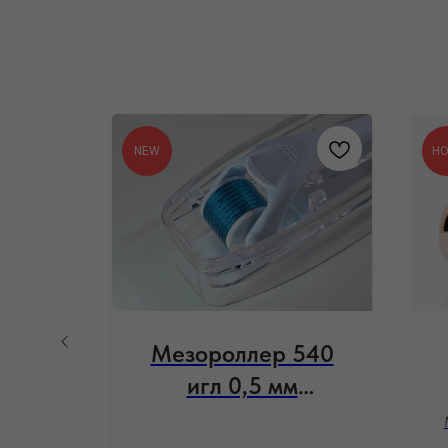
NEW
Н
Мезороллер 540
20
игл 0,5 мм
Mezonica
 с
0 - 2