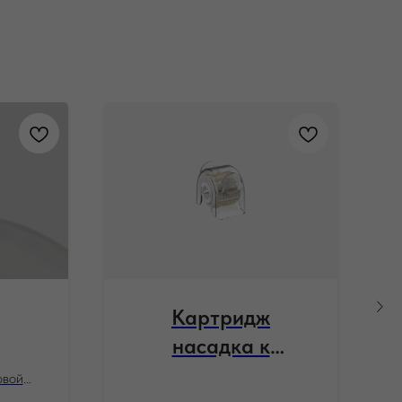
Х
Картридж
насадка к
аппарату Bio
овой
 белый