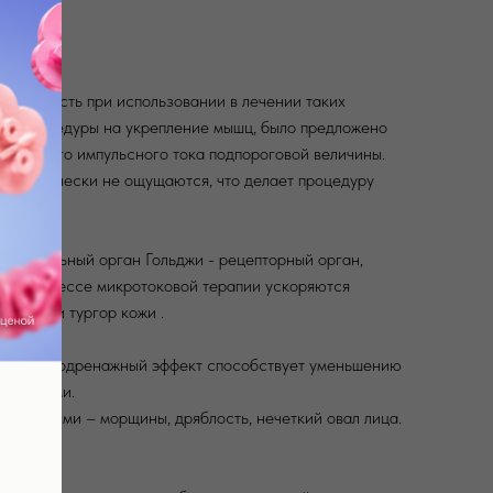
ективность при использовании в лечении таких
ной процедуры на укрепление мышц, было предложено
е слабого импульсного тока подпороговой величины.
 практически не ощущаются, что делает процедуру
сухожильный орган Гольджи - рецепторный орган,
. В процессе микротоковой терапии ускоряются
тность и тургор кожи .
ожи. Лимфодренажный эффект способствует уменьшению
д глазами.
менениями – морщины, дряблость, нечеткий овал лица.