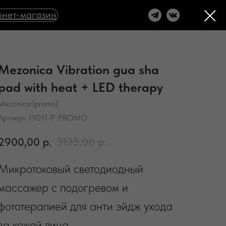
нет-магазин
Mezonica Vibration gua sha
pad with heat + LED therapy
Mezonica (promo)
Артикул:
19011-P-PROMO
2900,00
р.
3125,00
р.
Микротоковый светодиодный
массажер с подогревом и
фототерапией для анти эйдж ухода
за кожей лица