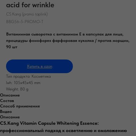
acid for wrinkle
CS.Kang (promo taplink)
BBG56-5-PROMO-T
Витаминная сыворотка с витамином Е в капсулах для лица,
процедуры фонофорез фарфоровая куколка / против морщин,
90 шт
Купить в ozon
Тип продукта: Косметика
lwh: 105x45x45 mm
Weight: 80 g
Описание
Состав
Способ применения
Видео
Описание
CS.Kang Vitamin Capsule Whitening Essence:
профессиональный подход к осветлению и омоложению