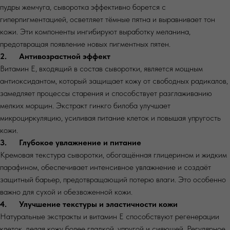
пудры жемчуга, сыворотка эффективно борется с
гиперпигментацией, осветляет тёмные пятна и выравнивает тон
кожи. Эти компоненты ингибируют выработку меланина,
предотвращая появление новых пигментных пятен.
2. Антивозрастной эффект
Витамин Е, входящий в состав сыворотки, является мощным
антиоксидантом, который защищает кожу от свободных радикалов,
замедляет процессы старения и способствует разглаживанию
мелких морщин. Экстракт гинкго билоба улучшает
микроциркуляцию, усиливая питание клеток и повышая упругость
кожи.
3. Глубокое увлажнение и питание
Кремовая текстура сыворотки, обогащённая глицерином и жидким
парафином, обеспечивает интенсивное увлажнение и создаёт
защитный барьер, предотвращающий потерю влаги. Это особенно
важно для сухой и обезвоженной кожи.
4. Улучшение текстуры и эластичности кожи
Натуральные экстракты и витамин Е способствуют регенерации
клеток, делая кожу более гладкой, упругой и сияющей. Регулярное