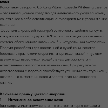
кожи
Капсульная сыворотка CS.Kang Vitamin Capsule Whitening Essence
– это инновационное средство для интенсивного ухода за кожей,
сочетающее в себе осветляющие, антивозрастные и увлажняющие
свойства.
Эссенция с кремовой текстурой заключена в удобные капсулы,
каждая из которых содержит 420 мг высококонцентрированного
состава, обогащённого витамином Е и натуральными экстрактами.
Продукт разработан для нормальной и сухой кожи, помогая
бороться с признаками старения, гиперпигментацией и тусклым
цветом лица, вызванными воздействием ультрафиолета и
естественными возрастными изменениями. При регулярном
использовании сыворотка способствует улучшению текстуры кожи,
осветлению пигментных пятен и восстановлению здорового
сияния.
Ключевые преимущества сыворотки
1. Интенсивное осветление кожи
Благодаря уникальному сочетанию экстракта корня солодки и