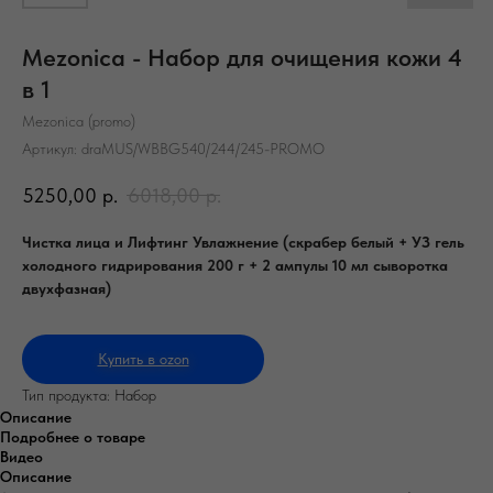
Mezonica - Набор для очищения кожи 4
в 1
Mezonica (promo)
Артикул:
draMUS/WBBG540/244/245-PROMO
5250,00
р.
6018,00
р.
Чистка лица и Лифтинг Увлажнение (скрабер белый + УЗ гель
холодного гидрирования 200 г + 2 ампулы 10 мл сыворотка
двухфазная)
Купить в ozon
Тип продукта: Набор
Описание
Подробнее о товаре
Видео
Описание