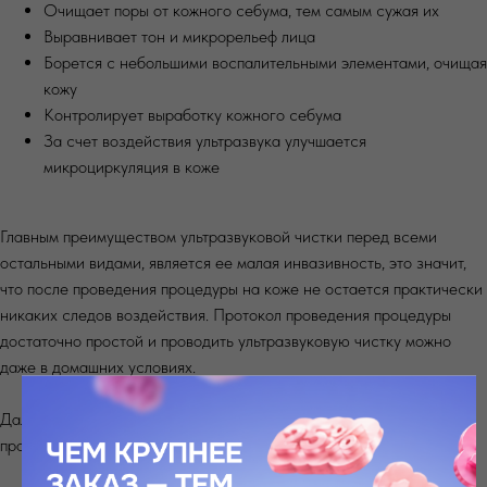
Очищает поры от кожного себума, тем самым сужая их
Выравнивает тон и микрорельеф лица
Борется с небольшими воспалительными элементами, очищая
кожу
Контролирует выработку кожного себума
За счет воздействия ультразвука улучшается
микроциркуляция в коже
Главным преимуществом ультразвуковой чистки перед всеми
остальными видами, является ее малая инвазивность, это значит,
что после проведения процедуры на коже не остается практически
никаких следов воздействия. Протокол проведения процедуры
достаточно простой и проводить ультразвуковую чистку можно
даже в домашних условиях.
Далее мы поделимся протоколом процедуры и советами по ее
проведению.