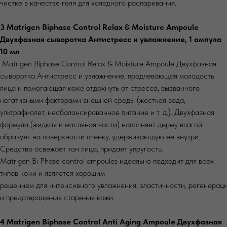
чистке в качестве геля для холодного распаривания.
3 Matrigen Biphase Control Relax & Moisture Ampoule
Двухфазная сыворотка Антистресс и увлажнение, 1 ампула
10 мл
Matrigen Biphase Control Relax & Moisture Ampoule Двухфазная
сыворотка Антистресс и увлажнение, продлевающая молодость
лица и помогающая коже отдохнуть от стресса, вызванного
негативными факторами внешней среды (жесткая вода,
ультрафиолет, несбалансированное питание и т. д.). Двухфазная
формула (жидкая и масляная части) наполняет дерму влагой,
образует на поверхности пленку, удерживающую ее внутри.
Средство освежает тон лица, придает упругость.
Matrigen Bi Phase control ampoules идеально подходит для всех
типов кожи и является хорошим
решением для интенсивного увлажнения, эластичности, регенерац
и предотвращения старения кожи.
4 Matrigen Biphase Control Anti Aging Ampoule Двухфазная