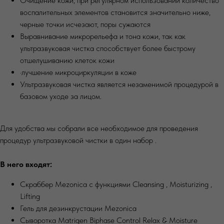
Очищение кожи, при регулярном использовании количество
воспалительных элементов становится значительно ниже,
черные точки исчезают, поры сужаются
Выравнивание микрорельефа и тона кожи, так как
ультразвуковая чистка способствует более быстрому
отшелушиванию клеток кожи
·лучшение микроциркуляции в коже
Ультразвуковая чистка является незаменимой процедурой в
базовом уходе за лицом.
Для удобства мы собрали все необходимое для проведения
процедур ультразвуковой чистки в один набор .
В него входят:
Скраббер Mezonica c функциями Cleansing , Moisturizing ,
Lifting
Гель для дезинкрустации Mezonica
Cыворотка Matrigen Biphase Control Relax & Moisture