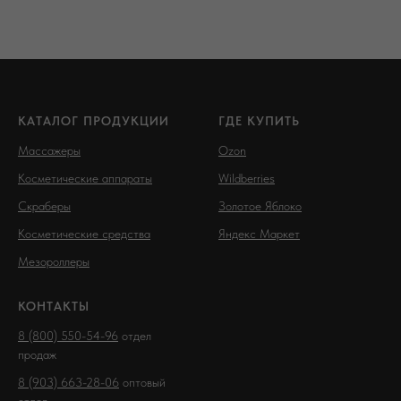
КАТАЛОГ ПРОДУКЦИИ
ГДЕ КУПИТЬ
Массажеры
Ozon
Косметические аппараты
Wildberries
Скраберы
Золотое Яблоко
Косметические средства
Яндекс Маркет
Мезороллеры
КОНТАКТЫ
8 (800) 550-54-96
отдел
продаж
8 (903) 663-28-06
оптовый