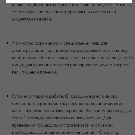
пенки, подобранных по типу кожи. Если на лице был макияж,
то его отдельно смываем гидрофильным маслом или
мицеллярной водой.
На чистую кожу наносим специальный гель для
дезинкрустации , равномерно распределяем его по всему
лицу, избегая область вокруг глаз и оставляем на лице на 15
минут, для усиления эффекта распаривания можно закрыть
гель пищевой пленкой.
Готовим аппарат к работе. С помощью ватного диска,
смоченного в растворе хлоргексидина дезинфицируем
металлическую лопаточку скрабера. Включаем аппарат, для
этого 2 секунды удерживаем кнопку питания. Для
проведения процедуры ультразвуковой чистки нам
необходимо установить режим очищения – Cleansing.