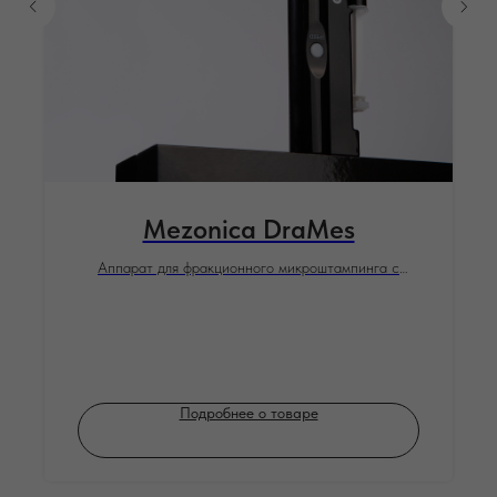
Mezonica DraMes
Аппарат для фракционного микроштампинга с
подачей раствора
Подробнее о товаре