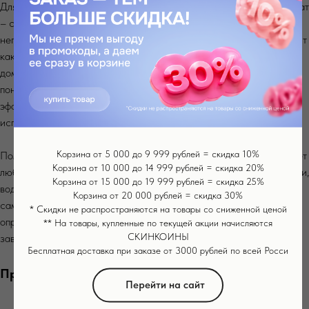
Для ультразвуковой чистки нам понадобиться специальный аппарат
– скрабер Mezonica, помимо функции ультразвуковой чистки у
него также есть функция лифтинга и увлажнения. Аппарат подходит
как для использования в кабинете косметолога, так и для
домашнего использования. Также для проведения процедуры нам
понадобится гель для дезинкрустации, который позволяет
эффективно раскрыть поры и размягчить эпидермис без
использования пара на этапе подготовки к ультразвуковой чистке.
Корзина от 5 000 до 9 999 рублей = скидка 10%
Помимо этого подготовим средство для очищения кожи – подойдет
Корзина от 10 000 до 14 999 рублей = скидка 20%
любой гель для умывания, подобранный по типу кожи, ватные диски,
Корзина от 15 000 до 19 999 рублей = скидка 25%
водный раствор хлоргексидина для обеззараживания кожи и
Корзина от 20 000 рублей = скидка 30%
самого прибора, сыворотка, направленная на решение
* Скидки не распространяются на товары со сниженной ценой
определенной проблемы и увлажняющий крем, которым мы
** На товары, купленные по текущей акции начисляются
СКИНКОИНЫ
завершим процедуру.
Бесплатная доставка при заказе от 3000 рублей по всей Росси
Протокол проведения процедуры :
Перейти на сайт
На первом этапе очищаем кожу лица с помощью геля или