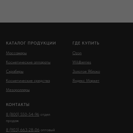
КАТАЛОГ ПРОДУКЦИИ
ГДЕ КУПИТЬ
Массажеры
Ozon
Косметические аппараты
Wildberries
Скраберы
Золотое Яблоко
Косметические средства
Яндекс Маркет
Мезороллеры
КОНТАКТЫ
8 (800) 550-54-96
отдел
продаж
8 (903) 663-28-06
оптовый