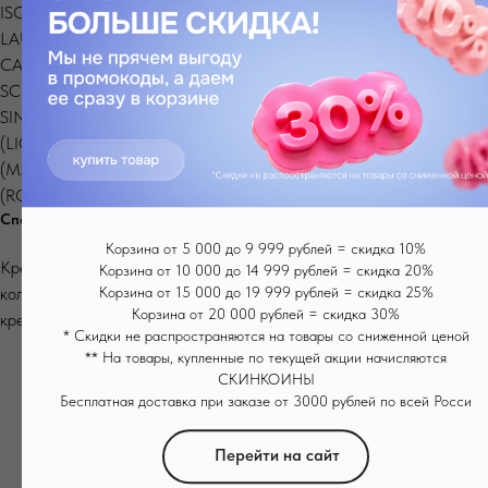
ISOPARAFFIN, SODIUM HYALURONATE,DISODIUM EDTA,
LAURETH-7, CENTELLA ASIATICA EXTRACT, GLYCERYL
CAPRYLATE,POLYGONUM CUSPIDATUM ROOT EXTRACT,
SCUTELLARIA BAICALENSIS ROOT EXTRACT, CAMELLIA
SINENSIS LEAF EXTRACT, GLYCYRRHIZA GLABRA
(LICORICE)ROOT EXTRACT, CHAMOMILLA RECUTITA
(MATRICARIA) FLOWER EXTRACT,ROSMARINUS OFFICINALIS
(ROSEMARY) LEAF EXTRACT, TOCOPHEROL
Способ применения
Корзина от 5 000 до 9 999 рублей = скидка 10%
Крем предназначен для вечернего ухода. Нанесите небольшое
Корзина от 10 000 до 14 999 рублей = скидка 20%
количество на предварительно очищенную зону и дайте впитаться
Корзина от 15 000 до 19 999 рублей = скидка 25%
Корзина от 20 000 рублей = скидка 30%
крему легкими вбивающими движениями подушечек пальцев.
* Скидки не распространяются на товары со сниженной ценой
** На товары, купленные по текущей акции начисляются
СКИНКОИНЫ
Бесплатная доставка при заказе от 3000 рублей по всей Росси
Перейти на сайт