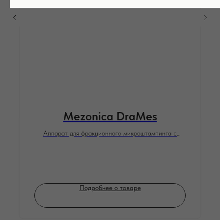
Mezonica DraMes
Аппарат для фракционного микроштампинга с
подачей раствора
Подробнее о товаре