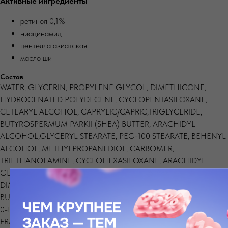
Активные ингредиенты
ретинол 0,1%
ниацинамид
центелла азиатская
масло ши
Состав
WATER, GLYCERIN, PROPYLENE GLYCOL, DIMETHICONE,
HYDROCENATED POLYDECENE, CYCLOPENTASILOXANE,
CETEARYL ALCOHOL, CAPRYLIC/CAPRIC,TRIGLYCERIDE,
BUTYROSPERMUM PARKII (SHEA) BUTTER, ARACHIDYL
ALCOHOL,GLYCERYL STEARATE, PEG-100 STEARATE, BEHENYL
ALCOHOL, METHYLPROPANEDIOL, CARBOMER,
TRIETHANOLAMINE, CYCLOHEXASILOXANE, ARACHIDYL
GLUCOSIDE,HYDROXYACETOPHENONE, ALLANTOIN,
DIMETHICONE/VINYL DIMETHICONE,CROSSPOLY-MER,
BUTYLENE GLYCOL, TOCOPHERYL ACETATE, NIACINAMIDE,3-
0-ETHYL ASCORBIC ACID, RETINOL, POLYACRYLAMIDE,
FRAGRANCE,,CAPRYLHYDROXAMIC ACID, C13-14