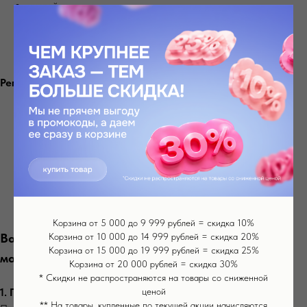
кистей рук;
спины;
живота.
Регулярное проведение массажа поможет:
сократить выраженность возрастных изменений,
избавиться от отечности,
выровнять тон кожи,
активировать рост волос,
сделать фигуру более подтянутой,
избавиться от целлюлита.
Корзина от 5 000 до 9 999 рублей = скидка 10%
Важные рекомендации по использованию
Корзина от 10 000 до 14 999 рублей = скидка 20%
Корзина от 15 000 до 19 999 рублей = скидка 25%
массажера.
Корзина от 20 000 рублей = скидка 30%
* Скидки не распространяются на товары со сниженной
ценой
1. Подготовка кожи.
** На товары, купленные по текущей акции начисляются