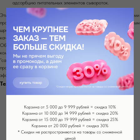
адсорбцию питательных элементов сывороток.
Этих совокупных показателей вполне хватает для работы с любыми
проблемами, будь то работа по волосистой части или по серьезным
шрамам, рубцам, стриям, глубоким заломам. А в совокупности с
качественным мезококтейлем - результат гарантирован.
Обновленный дермапен с автоподачей раствора - самый
комфортный аппарат для работы косметолога или для процедур
“сам себе”. Комфорт работы обеспечивает корректность
протекания процедур, тем самым достигается максимизация
эффекта и скорость его получения.
Технические характеристики
Модель Питания - беспроводная
Корзина от 5 000 до 9 999 рублей = скидка 10%
Материал корпуса - пластик
Корзина от 10 000 до 14 999 рублей = скидка 20%
Цвет корпуса - белый
Корзина от 15 000 до 19 999 рублей = скидка 25%
Корзина от 20 000 рублей = скидка 30%
5 скоростей работы
* Скидки не распространяются на товары со сниженной
Напряжение 5V, 1A
ценой