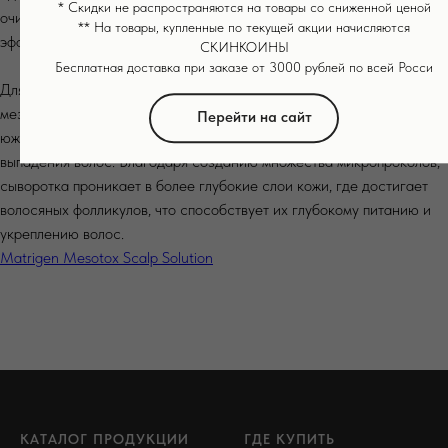
* Скидки не распространяются на товары со сниженной ценой
очищенное, так и на увлажненное лицо для максимального
** На товары, купленные по текущей акции начисляются
эффекта.
СКИНКОИНЫ
Бесплатная доставка при заказе от 3000 рублей по всей Росси
Для активации роста волос сочетайте использование данного
мезороллера со специальной сывороткой, разработанной
Перейти на сайт
южнокорейским брендом Matrigen для решения проблемы
выпадения волос. Благодаря созданию множества микропроколов,
сыворотка проникает в более глубокие слои кожи, где достигает
волосяных фолликулов, что способствует их глубокому питанию и
укреплению волос.
Matrigen Mesotox Scalp Solution
КАТАЛОГ ПРОДУКЦИИ
ГДЕ КУПИТЬ