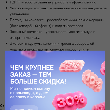
ПДРН – восстановление упругости и эффект сияния.
Увлажняющий комплекс – интенсивное низкомолекулярное
увлажнение.
Пептидный комплекс - расслабляет мимические морщины
(ботоксподобный эффект) и подтягивает овал.
Защитный комплекс - успокаивает чувствительную и
аллергичную кожу.
Экстракты куркумы, камелии и красных водорослей -
мощные антиоксиданты, снимают покраснения и
успокаивают.
Ферменты лактобактерий и соевый экстракт –
восстанавливают микробиом, обновляют и убирают
тусклость.
Эллаговая кислота и природный NMF (натуральный
увлажняющий фактор) - стимулируют синтез коллагена,
осветляют, защищают от uv-повреждений и свободных
радикалов.
Состав