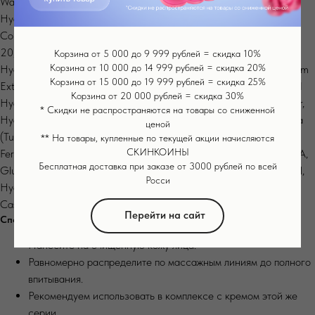
Water, Butylene Glycol, Glycereth-26, Glycerin, Niacinamide,
Hydrolyzed Oat Protein, Trehalose, 1,2-Hexanediol, Hydrolyzed
Collagen, Hydroxyacetophenone, PVP, Xanthan Gum, Polysorbate
20, Euglena Gracilis Polysaccharide, Sodium DNA, Sodium
Корзина от 5 000 до 9 999 рублей = скидка 10%
Корзина от 10 000 до 14 999 рублей = скидка 20%
Hyaluronate, Pentylene Glycol, Phenoxyethanol, Sargassum Pallidum
Корзина от 15 000 до 19 999 рублей = скидка 25%
Extract, Disodium EDTA, Hydroxyethylcellulose, Sodium Acetylated
Корзина от 20 000 рублей = скидка 30%
Hyaluronate, Ethylhexylglycerin, Sodium Hyaluronate Crosspolymer,
* Скидки не распространяются на товары со сниженной
Hydrolyzed Sodium Hyaluronate, Sodium Chloride, Curcuma Longa
ценой
(Turmeric) Root Extract, Camellia Sinensis Extract, Lactobacillus
** На товары, купленные по текущей акции начисляются
СКИНКОИНЫ
Ferment, Hexapeptide-9, Hydrolyzed Soybean Extract, Sodium PCA,
Бесплатная доставка при заказе от 3000 рублей по всей
Glutathione, Erythritol, Chondrus Crispus Extract, Propylene Glycol,
Росси
Hydroxypropyl Cyclodextrin, Ellagic Acid, PEG-40 Hydrogenated
Castor Oil, Benzoic Acid, Sorbic Acid, CI 42090, CI 19140
Перейти на сайт
Способ применения
Нанесите на очищенную кожу лица.
Равномерно распределите по массажным линиям до полного
впитывания.
Рекомендуем использовать в комплексе с кремом этой же
серии.