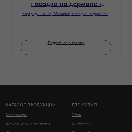
насадка на дермапен
DraMes, 3 шт.
Картридж 36 игл, Mezonica, насадка на дермапен
DraMes, 3 шт. для косметологического аппарата
мезотерапии микронидлинга электрического
мезороллера уход за лицом
Подробнее о товаре
КАТАЛОГ ПРОДУКЦИИ
ГДЕ КУПИТЬ
Массажеры
Ozon
Косметические аппараты
Wildberries