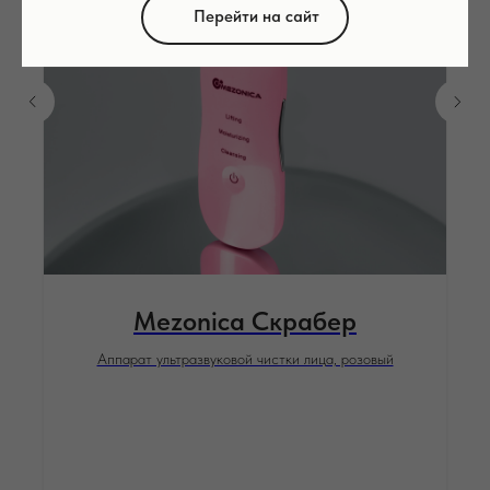
Перейти на сайт
Mezonica Скрабер
Аппарат ультразвуковой чистки лица, розовый