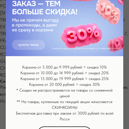
POLYACRYLAMIDE, ALLANTOIN, BUTYROSPERMUM PARKII
(SHEA) BUTTER, C13-14 ISOPARAFFIN, CHLORPHENESIN,
TREHALOSE, LACTIC ACID, MALIC ACID, GLUTATHIONE, MILK
EXTRACT, ASCORBIC ACID, SODIUM HYALURONATE,
TRIETHOXYC-APRYLYLSILANE, BUTYLENEGLYCOL, LAURETH-7,
FRAGRANCE, CENTELLA ASIATICA EXTRACT, POLYGONUM
CUSPIDATUM ROOT EXTRACT, SCUTELLARIA BAICALENSES
ROOT EXTRACT, CAMELLIA SINENSIS LEAF EXTRACT,
GLYCYRRHIZA GLABRA (LICORICE) ROOT EXTRACT,
Корзина от 5 000 до 9 999 рублей = скидка 10%
CHAMOMILLA RECUTITA (MATRICARIA) FLOWER EXTRACT,
Корзина от 10 000 до 14 999 рублей = скидка 20%
ROSMARINUS OFFICINALIS (ROSEMARY) LEAF EXTRACT
Корзина от 15 000 до 19 999 рублей = скидка 25%
Способ применения
Корзина от 20 000 рублей = скидка 30%
Ровным слоем распределите небольшое количество крема по коже,
* Скидки не распространяются на товары со сниженной
вотрите массажными движениями до полного впитывания.
ценой
Используйте дважды в день.
** На товары, купленные по текущей акции начисляются
СКИНКОИНЫ
Бесплатная доставка при заказе от 3000 рублей по всей
Росси