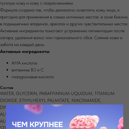
тусклую кожу и кожу с покраснениями.
Формула создана так, чтобы деликатно осветлить кожу лица, и
пригодна для применения в самых интимных местах: в зоне бикини,
в подмышечных впадинах, ареолах и других чувствительных местах.
Активные ингредиенты помогают устранению пигментации после
загара, удаления волос или гормонального сбоя. Сияние кожи и
забота на каждый день.
Активные ингредиенты
AHA кислоты
витамины B3 и C
гиалуроновая кислота
Состав
WATER, GLYCERIN, PARAFFINNUM UQUIDUM, TITANIUM
DIOXIDE, ETHYLHEXYL PALMITATE, NIACINAMIDE,
DIMETHICONE, POLYSORBATE 60, MAGNESIUM
ALUMINOMETASILICATE, SORBITAN STEARATE, CETEARYL
ALCOHOL, PEG-100 GLYCERYL STEARATE, GLYCERYL
STEARATE, PHENOXYETHANOL, HYDROXYACETOPHENONE,